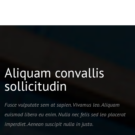
Aliquam convallis
sollicitudin
Fusce vulputate sem at sapien. Vivamus leo. Aliquam
euismod libero eu enim. Nulla nec felis sed leo placerat
imperdiet. Aenean suscipit nulla in justo.