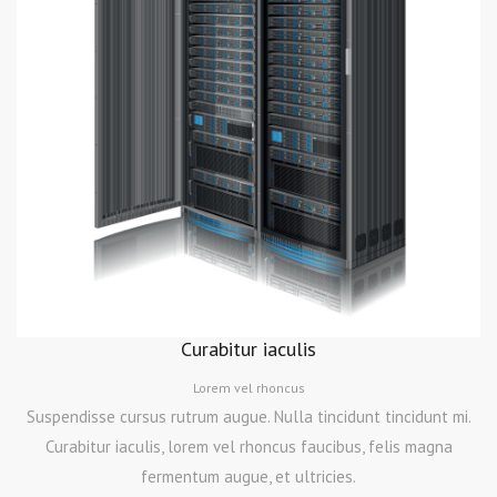
Fusce
vulputate sem
at sapien
Aliquam convallis sollicitudin purus. Praesent aliquam,
enim at fermentum mollis, ligula massa adipiscing
nisl, ac euismod nibh nisl eu lectus. Fusce vulputate
sem at sapien.
Curabitur iaculis
Lorem vel rhoncus
Suspendisse cursus rutrum augue. Nulla tincidunt tincidunt mi.
Curabitur iaculis, lorem vel rhoncus faucibus, felis magna
fermentum augue, et ultricies.